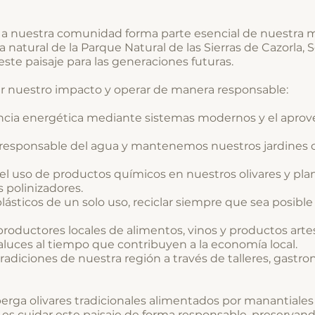
r a nuestra comunidad forma parte esencial de nuestra m
 natural de la Parque Natural de las Sierras de Cazorla, S
te paisaje para las generaciones futuras.
r nuestro impacto y operar de manera responsable:
iencia energética mediante sistemas modernos y el aprove
responsable del agua y mantenemos nuestros jardines con
r el uso de productos químicos en nuestros olivares y pl
 polinizadores.
plásticos de un solo uso, reciclar siempre que sea posibl
productores locales de alimentos, vinos y productos art
aluces al tiempo que contribuyen a la economía local.
tradiciones de nuestra región a través de talleres, gast
berga olivares tradicionales alimentados por manantiales
 es cuidar este paisaje de forma responsable, preservan