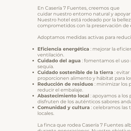
En Casería 7 Fuentes, creemos que
cuidar nuestro entorno natural y apoya
Nuestro hotel está rodeado por la belleza
comprometidos con la preservación de es
Adoptamos medidas activas para reduci
Eficiencia energética
: mejorar la efic
ventilación.
Cuidado del agua
: fomentamos el uso 
sequía.
Cuidado sostenible de la tierra
: evita
proporcionen alimento y hábitat para los
Reducción de residuos
: minimizar los 
reducir el embalaje.
Abastecimiento local
: apoyamos a los 
disfruten de los auténticos sabores and
Comunidad y cultura
: celebramos las 
locales.
La finca que rodea Casería 7 Fuentes al
durante generaciones. Nuestro objetivo