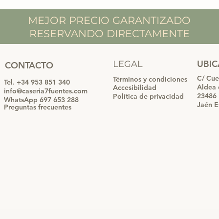
MEJOR PRECIO GARANTIZADO
RESERVANDO DIRECTAMENTE
UBI
LEGAL
CONTACTO
C/ Cue
Términos y condiciones
Tel. +34 953 851 340
Aldea
Accesibilidad
info@caseria7fuentes.com
23486 
Política de privacidad
WhatsApp 697 653 288
Jaén E
Preguntas frecuentes