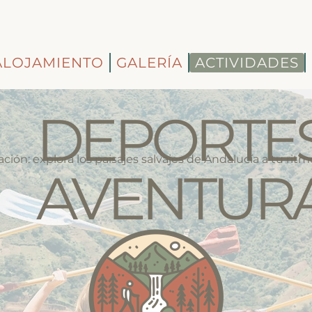
ALOJAMIENTO
GALERÍA
ACTIVIDADES
DEPORTES
ión: explora los paisajes salvajes de Andalucía a tu ritm
AVENTUR