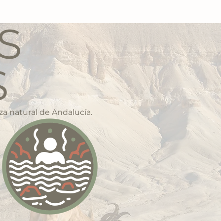
S
S
a natural de Andalucía.