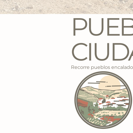
PUEB
CIUD
Recorre pueblos encalados